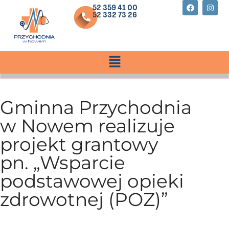
52 359 41 00
treści
52 332 73 26
Przejdź
do
treści
Gminna Przychodnia
w Nowem realizuje
projekt grantowy
pn. „Wsparcie
podstawowej opieki
zdrowotnej (POZ)”